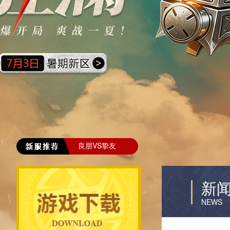
良朋VS挚友
新
NEWS