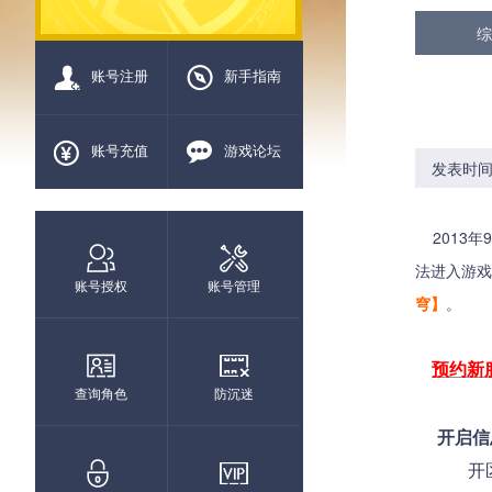
综
账号注册
新手指南
账号充值
游戏论坛
发表时间：2
2013年
法进入游戏
账号授权
账号管理
穹】
。
预约新
查询角色
防沉迷
开启信
开