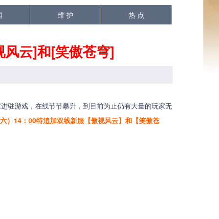
闻
维 护
热 点
风云]和[笑傲苍穹]
家进驻游戏，在线节节攀升，到目前为止仍有大量的玩家无
本周六）14：00特追加双线新服【傲视风云】和【笑傲苍