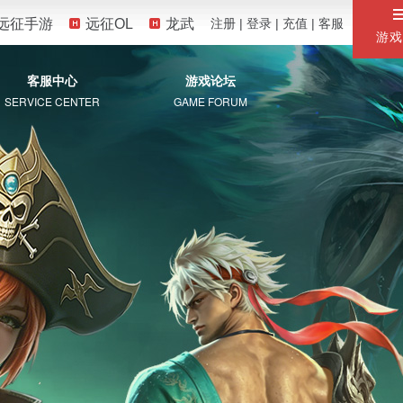
远征手游
远征OL
龙武
注册
|
登录
|
充值
|
客服
游戏
客服中心
游戏论坛
SERVICE CENTER
GAME FORUM
服务专区
自助服务
常见问题
珍宝阁