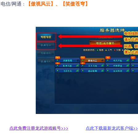
电信/网通
【傲视风云】、【笑傲苍穹】
：
点此免费注册龙武游戏账号>>>
点此下载最新龙武客户端>>