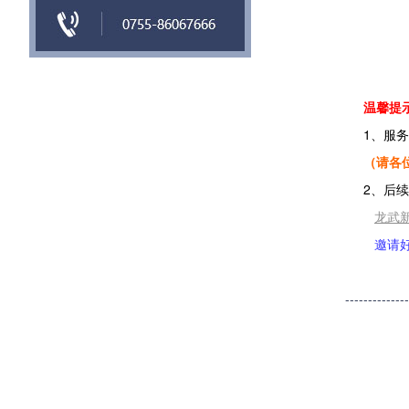
温馨提
1、服
（请各
2、后
龙武新
邀请
-------------