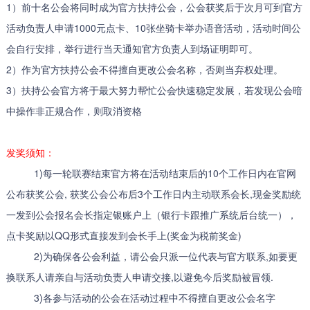
1）前十名公会将同时成为官方扶持公会，公会获奖后于次月可到官方
活动负责人申请1000元点卡、10张坐骑卡举办语音活动，活动时间公
会自行安排，举行进行当天通知官方负责人到场证明即可。
2）作为官方扶持公会不得擅自更改公会名称，否则当弃权处理。
3）扶持公会官方将于最大努力帮忙公会快速稳定发展，若发现公会暗
中操作非正规合作，则取消资格
发奖须知：
1)每一轮联赛结束官方将在活动结束后的10个工作日内在官网
公布获奖公会, 获奖公会公布后3个工作日内主动联系会长,现金奖励统
一发到公会报名会长指定银账户上（银行卡跟推广系统后台统一），
点卡奖励以QQ形式直接发到会长手上(奖金为税前奖金)
2)为确保各公会利益，请公会只派一位代表与官方联系,如要更
换联系人请亲自与活动负责人申请交接,以避免今后奖励被冒领.
3)各参与活动的公会在活动过程中不得擅自更改公会名字