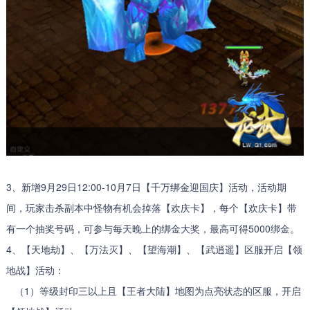
3、新增9月29日12:00-10月7日【千万绑金迎国庆】活动，活动期
间，玩家击杀副本中怪物有机会掉落【欢庆卡】，每个【欢庆卡】带
有一个抽奖号码，可参与每天晚上的绑金大奖，最高可得5000绑金。
4、【天地劫】、【万法灭】、【望海潮】、【武逍遥】区服开启【领
地战】活动：
（1）等级封印三以上且【王者大陆】地图为点亮状态的区服，开启