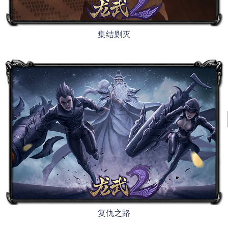
集结剿灭
复仇之路