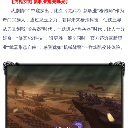
【男枪女炮 新职业抢先曝光】
从剧情CG中窥探出，此次《龙武2》新职业“枪炮师”作为
奇门宗族人，通过龙玉之力，获得未来枪炮科技。仙侠三界
从刀叉剑戟“冷兵器”时代，一跃进入“热兵器”时代，让人十分
好奇：“修真VS科技”，谁更胜一筹？同时，官方还透露新职
业“武器形态自由”，感受犹如“机械战警”一样炫酷变装体验。