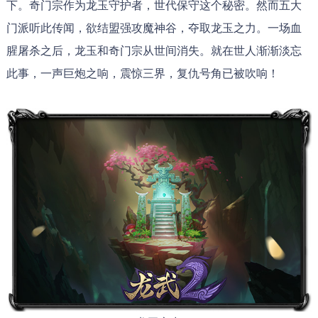
下。奇门宗作为龙玉守护者，世代保守这个秘密。然而五大
门派听此传闻，欲结盟强攻魔神谷，夺取龙玉之力。一场血
腥屠杀之后，龙玉和奇门宗从世间消失。就在世人渐渐淡忘
此事，一声巨炮之响，震惊三界，复仇号角已被吹响！