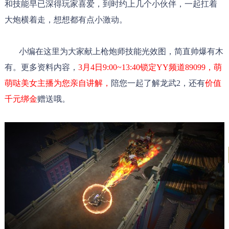
和技能早已深得玩家喜爱，到时约上几个小伙伴，一起扛着
大炮横着走，
想想都有点小激动。
小编在这里为大家献上枪炮师技能光效图，简直帅爆有木
有。更多资料内容，
3月4日9:00
~13:40锁定YY频道89099
，萌
萌哒美女主播为您亲自讲解，
陪您一起了解龙武2，还有
价值
千元绑金
赠送哦。