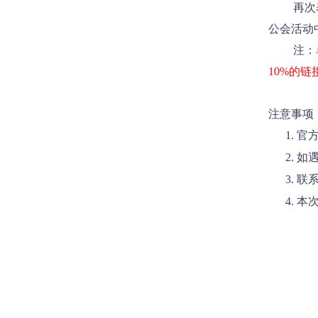
再次
公会活动
注：
10%的
注意事项
1. 官
2. 如
3. 联系方
4. 本