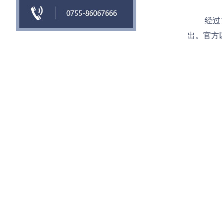
经过
出。官方