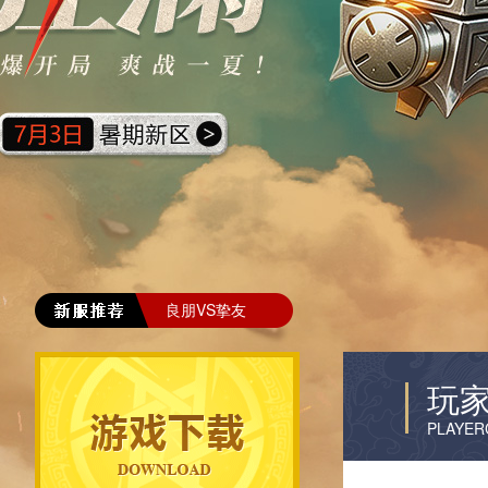
良朋VS挚友
玩
PLAYER