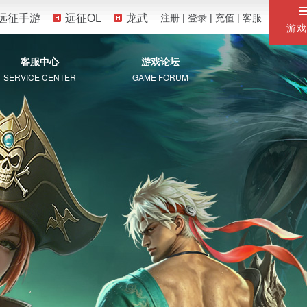
远征手游
远征OL
龙武
注册
|
登录
|
充值
|
客服
游戏
客服中心
游戏论坛
SERVICE CENTER
GAME FORUM
服务专区
自助服务
常见问题
珍宝阁