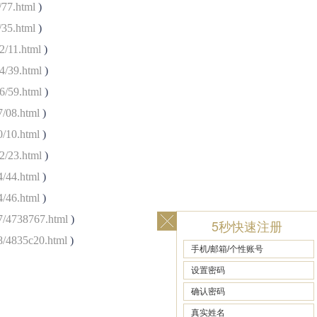
/77.html
)
/35.html
)
2/11.html
)
4/39.html
)
6/59.html
)
7/08.html
)
0/10.html
)
2/23.html
)
4/44.html
)
4/46.html
)
47/4738767.html
)
5秒快速注册
8/4835c20.html
)