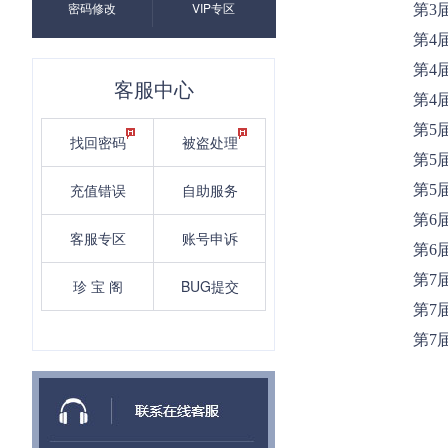
密码修改
VIP专区
第3
第4
第4
客服中心
第4
第5
找回密码
被盗处理
第5
充值错误
自助服务
第5
第6
客服专区
账号申诉
第6
第7
珍 宝 阁
BUG提交
第7
第7