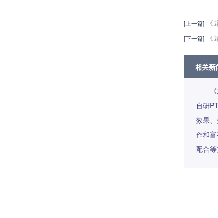
《
[上一篇]
《
[下一篇]
相关新
《
自研P
效果、
作和富
配合等