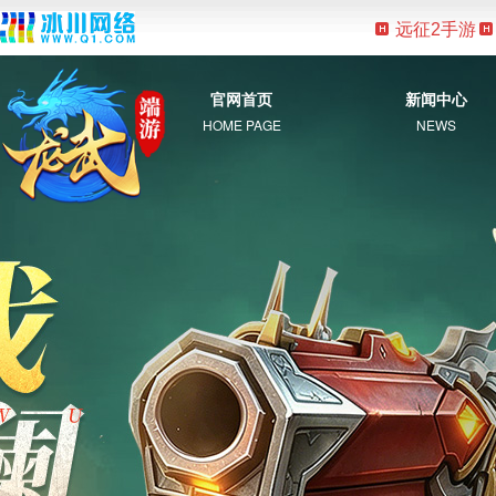
远征2手游
官网首页
新闻中心
HOME PAGE
NEWS
综 合
新 闻
公 告
活 动