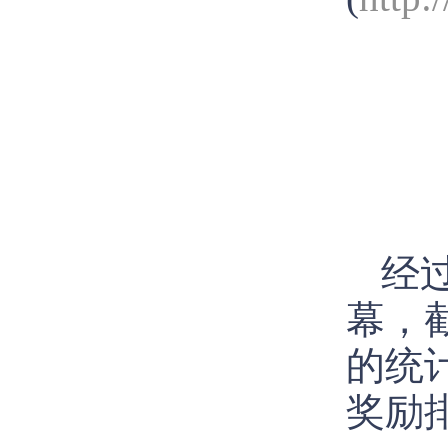
经
幕，截
的统
奖励