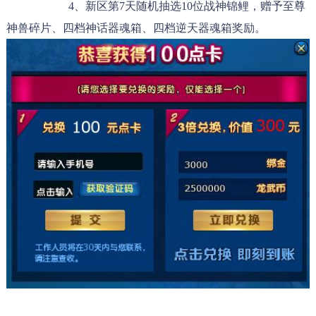
4、新区第7天随机抽选10位战神锦鲤，赠予至尊
神兽碎片、四档神话器魂箱、四档逆天器魂箱奖励。