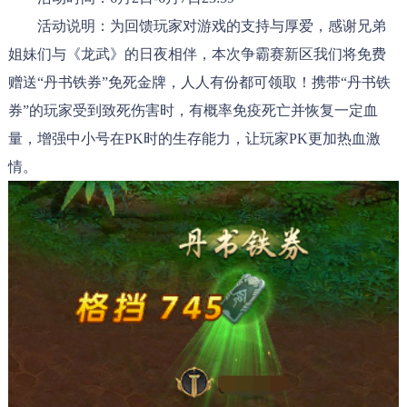
活动说明：为回馈玩家对游戏的支持与厚爱，感谢兄弟
姐妹们与《龙武》的日夜相伴，本次争霸赛新区我们将免费
赠送“丹书铁券”免死金牌，人人有份都可领取！携带“丹书铁
券”的玩家受到致死伤害时，有概率免疫死亡并恢复一定血
量，增强中小号在PK时的生存能力，让玩家PK更加热血激
情。