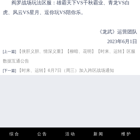
阎罗战场玩法区服：雄霸天下VS千秋霸业、青龙VS白
虎、风云VS星月、逗你玩VS陪你乐。
《龙武》运营团队
2023年6月1日
【侠肝义胆、情深义重】【柳暗、花明】【时来、运转】区服
[上一篇]
数据互通公告
【时来、运转】6月7日（周三）加入跨区战场通知
[下一篇]
综 合
公 告
活 动
新 闻
维 护