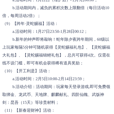
b.活动期间内，减负的累积次数上限翻倍（每日活动10
倍，每周活动2倍）；
（9）【跨年·灵蛇赐福】活动：
a.活动时间：1月27日23:50-1月28日00:12；
b.新年的钟声即将敲响！蛇年除夕夜跨年期间，60级以
上玩家每隔5分钟可随机获得【灵蛇赐福礼包】、【灵蛇赐福
大礼包】、【灵蛇赐福锦鲤礼包】，总共可获得4次。仅需在
线不设门槛，即可有机会获得稀有道具奖励；
（10）【开工利是】活动：
a.活动时间：2月5日10:00-2月14日23:59；
b.活动介绍：活动期间：玩家每天登录游戏,即可免费领
取绑金、龙武币、天地牌、麒麟献礼、四阶仙魄、武饭神
剑：昆吾（15天）等珍贵材料；
（11）【新春迎财神】活动：