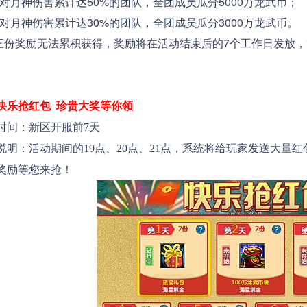
月神伤害累计达50%的团队，全团成员瓜分5000万龙武币；
月神伤害累计达30%的团队，全团成员瓜分3000万龙武币。
奖励无法累积获得，奖励将在活动结束后的7个工作日发放，龙
快乐抢红包 珍贵大奖等你领
间：新区开服前7天
：活动期间的19点、20点、21点，系统将给玩家发送大量
奖励等您来抢！