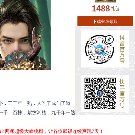
下载登录领取
，三干年一熟，人吃了成仙了道，体健身轻。中
一千二百株，紫纹湘核，九干年一熟，人吃了与天
出两颗超级大蟠桃树，让各位武饭连续爽玩7天！