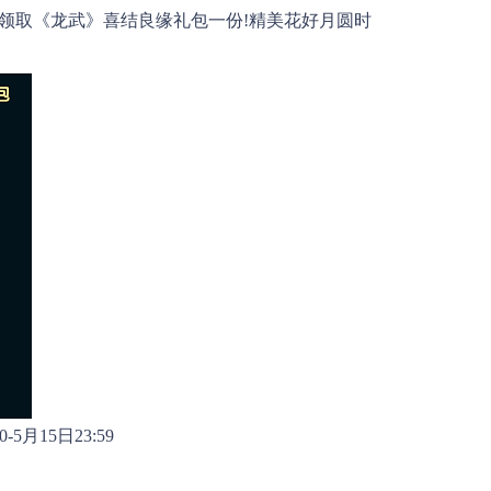
领取《龙武》喜结良缘礼包一份!精美花好月圆时
5月15日23:59