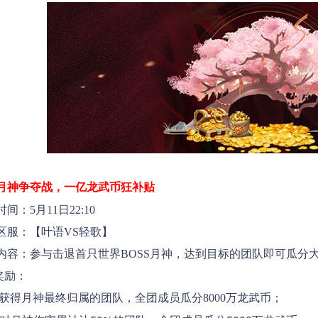
月神争夺战，一亿龙武币狂补贴
5月11日22:10
服：【
叶语VS轻歌
】
：参与击退首只世界BOSS月神，达到目标的团队即可瓜分
励：
得月神最终归属的团队，全团成员瓜分8000万龙武币；