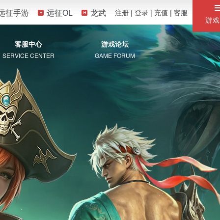
远征手游
远征OL
龙武
注册
|
登录
|
充值
|
客服
游戏
客服中心
游戏论坛
SERVICE CENTER
GAME FORUM
服务专区
自助服务
常见问题
珍宝阁