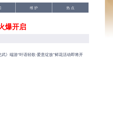
闻
维 护
热 点
服火爆开启
》端游“叶语轻歌·爱意绽放”鲜花活动即将开