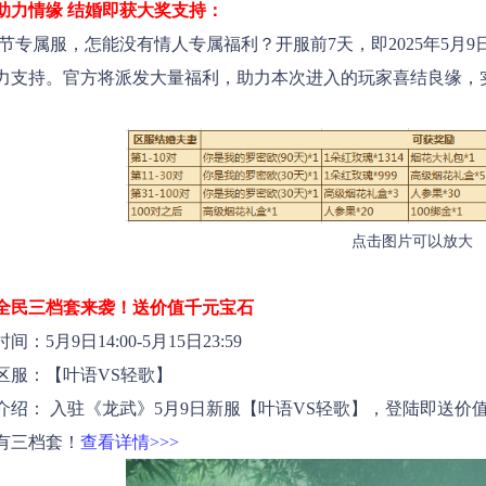
助力情缘 结婚即获大奖支持：
属服，怎能没有情人专属福利？开服前7天，即
2025年5月
力支持。
官方将派发大量福利，助力本次进入的玩家喜结良缘，
。
点击图片可以放大
全民三档套来袭！送价值千元宝石
间：5月9日14:00-5月15日23:59
服：【叶语VS轻歌】
介绍： 入驻《龙武》5月9日新服【叶语VS轻歌】，登陆即送
有三档套！
查看详情>>>