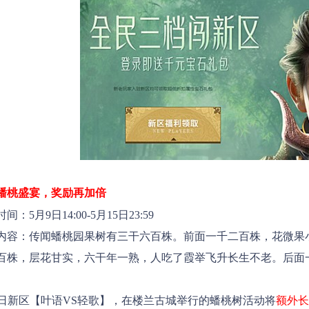
蟠桃盛宴，奖励再加倍
5月9日14:00-5月15日23:59
：传闻蟠桃园果树有三干六百株。前面一千二百株，花微果小
百株，层花甘实，六干年一熟，人吃了霞举飞升长生不老。后面
，在楼兰古城举行的蟠桃树活动将
额外长
9日新区【
叶语VS轻歌
】