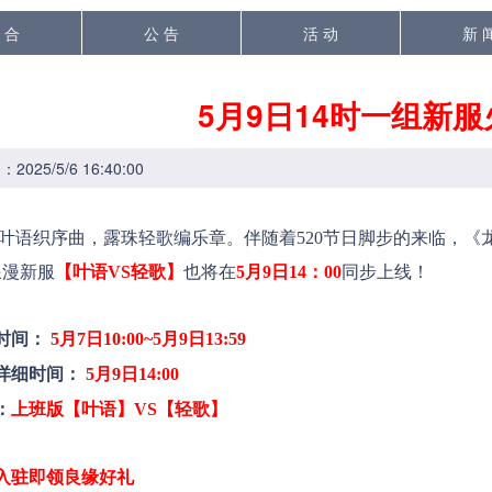
 合
公 告
活 动
新 
5月9日14时一组新
025/5/6 16:40:00
织序曲，露珠轻歌编乐章。伴随着520节日脚步的来临，《龙武
浪漫新服
【叶语VS轻歌】
也将在
5月9日14：00
同步
上线！
时间：
5月7
日10:00~5月9日1
3:59
详细时间：
5月9日1
4:00
：
上班版【
叶语
】VS【
轻歌
】
入驻即领良缘好礼