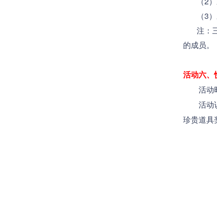
（2）对
（3）对
注：三份
的成员。
活动六、
活动时
活动说明
珍贵道具