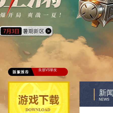
良朋VS挚友
新
NEWS