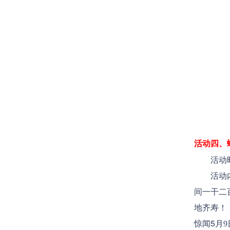
活动四、
活动时间：
活动内容
间一干二
地齐寿！
惊闻5
月