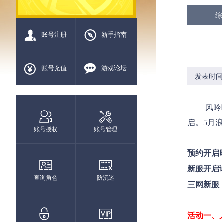
综
账号注册
新手指南
账号充值
游戏论坛
发表时间：2
风吟叶语
启。5月
账号授权
账号管理
预约开启
新服开启
查询角色
防沉迷
三网新服
活动一、