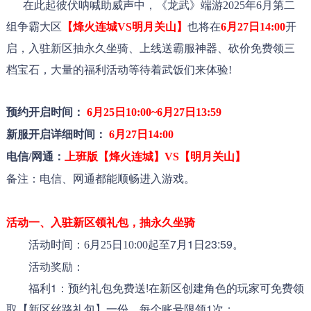
在此起彼伏呐喊助威声中，《龙武》端游2025年6月第二
组争霸大区
【烽火连城VS明月关山】
也将在
6月27日14:00
开
启，入驻新区抽永久坐骑、上线送霸服神器、砍价免费领三
档宝石，大量的福利活动等待着武饭们来体验!
预约开启时间：
6月25
日10:00~6月27日1
3:59
新服开启详细时间：
6月27日1
4:00
电信/网通：
上班版【
烽火连城
】VS【
明月关山
】
备注：电信、网通都能顺畅进入游戏。
活动一、入驻新区领礼包，抽永久坐骑
起至7月1日23:59。
活动时间：6月25日10:00
活动奖励：
福利1：预约礼包免费送!在新区创建角色的玩家可免费领
取【新区丝路礼包】一份，每个账号限领1次；