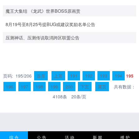
魔王大集结 《龙武》世界BOSS原画赏
8月19号至8月25号提BUG或建议奖励名单公告
压测神话、压测传说取消跨区联盟公告
页码: 195/206
首页
上页
191
192
193
194
195
196
197
198
199
200
下页
尾页
共有数据：
4108条 20条/页
综 合
公 告
活 动
新 闻
维 护