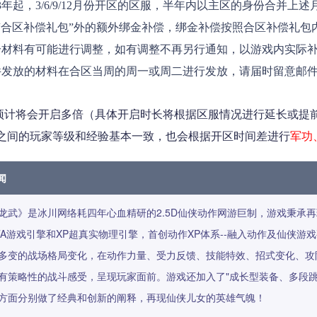
023年起，3/6/9/12月份开区的区服，半年内以主区的身份合
“合区补偿礼包”外的额外绑金补偿，绑金补偿按照合区补偿礼包内
分材料有可能进行调整，如有调整不再另行通知，以游戏内实际
件发放的材料在合区当周的周一或周二进行发放，请届时留意邮
将会开启多倍（具体开启时长将根据区服情况进行延长或提前
之间的玩家等级和经验基本一致，也会根据开区时间差进行
军功
闻
龙武》是冰川网络耗四年心血精研的2.5D仙侠动作网游巨制，游戏秉承
TA游戏引擎和XP超真实物理引擎，首创动作XP体系--融入动作及仙侠
多变的战场格局变化，在动作力量、受力反馈、技能特效、招式变化、攻
有策略性的战斗感受，呈现玩家面前。游戏还加入了"成长型装备、多段
方面分别做了经典和创新的阐释，再现仙侠儿女的英雄气魄！