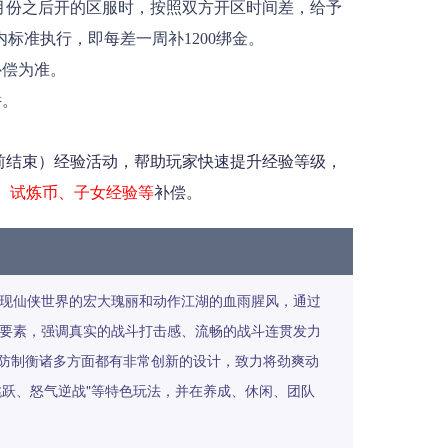
并上述月份之后开的区服时，按照双方开区时间差，给予
标准执行，即每差一周补1200绑金。
补偿为准。
件。
结束）经验活动，帮助玩家快速提升经验等级，
、试炼币、子女经验等
补偿。
再现仙侠世界的宏大瑰丽和动作江湖的血雨腥风，通过
游戏要素，强调真实的战斗打击感、流畅的战斗连贯发力
防制衡诸多方面都有非常创新的设计，致力将劲爽动
跳跃、怒气逆战"等特色玩法，并在养成、休闲、团队