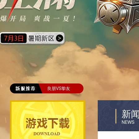
良朋VS挚友
新
NEWS