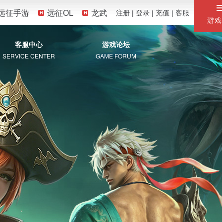
远征手游
远征OL
龙武
注册
|
登录
|
充值
|
客服
游戏
客服中心
游戏论坛
SERVICE CENTER
GAME FORUM
服务专区
自助服务
常见问题
珍宝阁