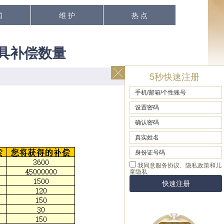
闻
维 护
热 点
具补偿数量
5秒快速注册