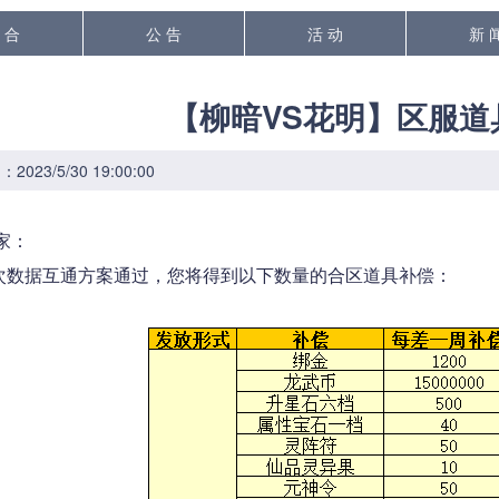
 合
公 告
活 动
新 
【柳暗VS花明】区服道
023/5/30 19:00:00
家：
据互通方案通过，您将得到以下数量的合区道具补偿：