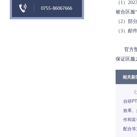
（1）2
被合区服
（2）部
（3）邮
官方预计
保证区服
相关新
《
自研P
效果、
作和富
配合等