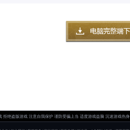
 拒绝盗版游戏 注意自我保护 谨防受骗上当 适度游戏益脑 沉迷游戏伤身