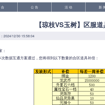
 合
公 告
活 动
新 
【琼枝VS玉树】区服道
024/12/30 15:58:04
家：
数据互通方案通过，您将得到以下数量的合区道具补偿：