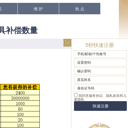
闻
维 护
热 点
具补偿数量
5秒快速注册