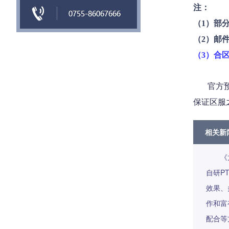
注：
（1）部
（2）邮
（3）合
官方预计
保证区服
相关新
《
自研P
效果、
作和富
配合等