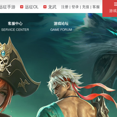
远征手游
远征OL
龙武
注册
|
登录
|
充值
|
客服
游戏
客服中心
游戏论坛
SERVICE CENTER
GAME FORUM
服务专区
自助服务
常见问题
珍宝阁