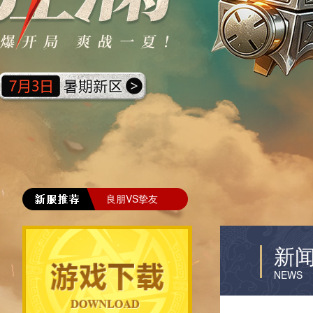
良朋VS挚友
新
NEWS