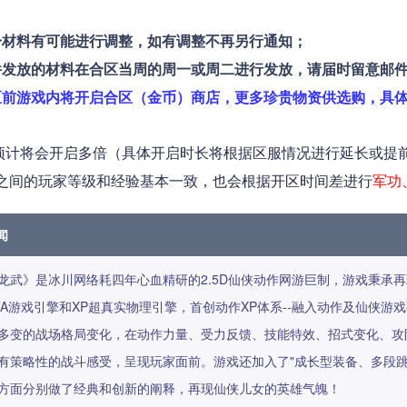
分材料有可能进行调整，如有调整不再另行通知；
件发放的材料在合区当周的周一或周二进行发放，请届时留意邮
区前游戏内将开启合区（金币）商店，更多珍贵物资供选购，具
将会开启多倍（具体开启时长将根据区服情况进行延长或提前
之间的玩家等级和经验基本一致，也会根据开区时间差进行
军功
闻
龙武》是冰川网络耗四年心血精研的2.5D仙侠动作网游巨制，游戏秉承
TA游戏引擎和XP超真实物理引擎，首创动作XP体系--融入动作及仙侠
多变的战场格局变化，在动作力量、受力反馈、技能特效、招式变化、攻
有策略性的战斗感受，呈现玩家面前。游戏还加入了"成长型装备、多段
方面分别做了经典和创新的阐释，再现仙侠儿女的英雄气魄！