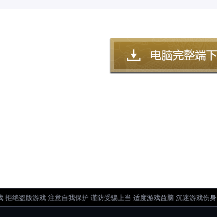
 拒绝盗版游戏 注意自我保护 谨防受骗上当 适度游戏益脑 沉迷游戏伤身