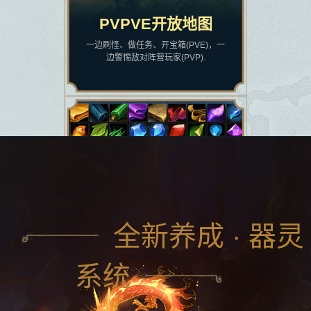
PVPVE开放地图
一边刷怪、做任务、开宝箱(PVE)，一
边警惕敌对阵营玩家(PVP).
全新养成 · 器灵
系统
临时背包
所有拾取和抢夺的物品先放临时背包，