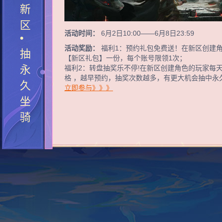
新
区
活动时间：
6月2日10:00——6月8日23:59
•
活动奖励：
福利1：预约礼包免费送！在新区创建
抽
【新区礼包】一份，每个账号限领1次；
永
福利2：转盘抽奖乐不停!在新区创建角色的玩家每
格 ，越早预约，抽奖次数越多，有更大机会抽中永
久
立即参与》》》
坐
骑