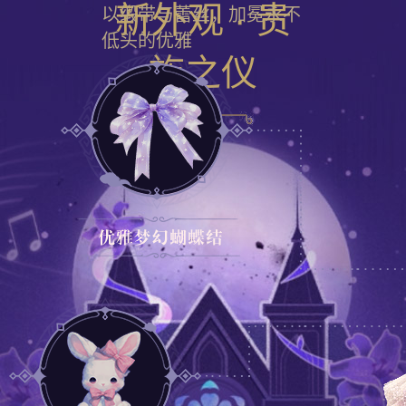
新外观 · 贵
以缎带与蕾丝，加冕永不
低头的优雅
族之仪