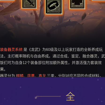
装备器灵系统
是《龙武》为60级及以上玩家打造的全新养成玩
法，主打概率随机与自由养成。通过合成、鉴定、融合器灵，武
饭们可为自身12个装备部位附加额外属性，并激活强力套装效
限次重生
果。
每局有一定复活次数，用完后本局出局
器灵分为
麒麟、凤凰、真龙
三类，分别对应不同的合成材料，
鉴定器灵时随机生成器灵的品阶和三条属性，将鉴定后的器灵融
合到对应装备上，会覆盖原有器灵效果，融合后消耗“器灵本源”
全
可对装备位进行进阶，从而提升额外属性。